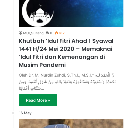
MUI_Sulteng
0
612
Khutbah ‘Idul Fitri Ahad 1 Syawal
1441 H/24 Mei 2020 – Memaknai
‘Idul Fitri dan Kemenangan di
Musim Pandemi
Oleh Dr. M. Nurdin Zuhdi, S.Th.I., M.S.I.* نَّ الْحَمْدَ لله
نَحْمَدُهُ وَنَسْتَعِيْنُهُ وَنَسْتَغْفِرُهُ وَنَعُوْذُ بِاللهِ مِنْ شُرُوْرِأَنْفُسِنَا وَمِنْ
سَيِّئَاتِ أَعْمَالِنَا…
Read More »
16 May