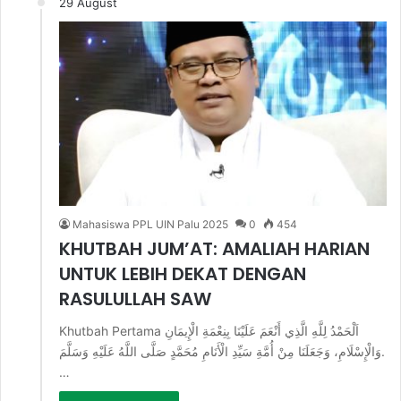
29 August
Mahasiswa PPL UIN Palu 2025
0
454
KHUTBAH JUM’AT: AMALIAH HARIAN
UNTUK LEBIH DEKAT DENGAN
RASULULLAH SAW
Khutbah Pertama اَلْحَمْدُ لِلَّهِ الَّذِي أَنْعَمَ عَلَيْنَا بِنِعْمَةِ الْإِيمَانِ
وَالْإِسْلَامِ، وَجَعَلَنَا مِنْ أُمَّةِ سَيِّدِ الْأَنَامِ مُحَمَّدٍ صَلَّى اللَّهُ عَلَيْهِ وَسَلَّمَ.
…