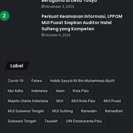
Beragama di Desa Toaya
November 3, 2025
Perkuat Keamanan Informasi, LPPOM
MUI Pusat Siapkan Auditor Halal
Sulteng yang Kompeten
October 4, 2025
Label
Covid-19
Fatwa
Habib Sayyid Ali Bin Muhammad Aljufri
Idul Adha
Indonesia
Islam
Kota Palu
Majelis Ulama Indonesia
MUI
MUI Kota Palu
MUI Pusat
MUI Sulawesi Tengah
MUI Sulteng
Ramadan
Ramadhan
Sulawesi Tengah
Tausiah
UIN Datokarama Palu