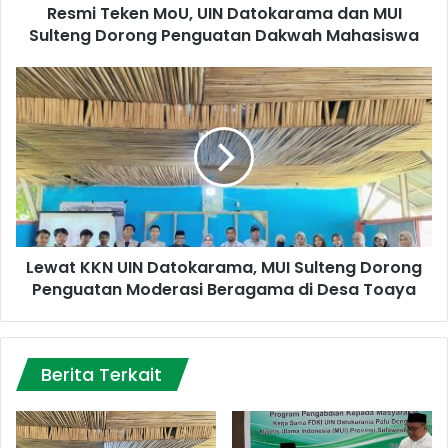
Resmi Teken MoU, UIN Datokarama dan MUI
Penguatan
Dakwah
Sulteng Dorong Penguatan Dakwah Mahasiswa
Mahasiswa
Lewat
KKN
UIN
Datokarama,
MUI
Sulteng
Dorong
Penguatan
Moderasi
Lewat KKN UIN Datokarama, MUI Sulteng Dorong
Beragama
di
Penguatan Moderasi Beragama di Desa Toaya
Desa
Toaya
Berita Terkait