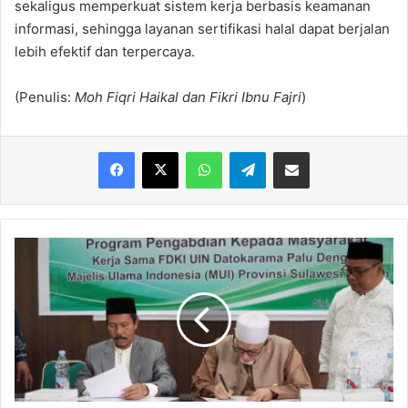
sekaligus memperkuat sistem kerja berbasis keamanan
informasi, sehingga layanan sertifikasi halal dapat berjalan
lebih efektif dan terpercaya.
(Penulis:
Moh Fiqri Haikal
dan Fikri Ibnu Fajri
)
Facebook
X
WhatsApp
Telegram
Share via Email
Resmi
Teken
MoU,
UIN
Datokarama
dan
MUI
Sulteng
Dorong