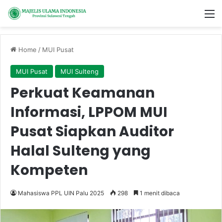
M
Home
/
MUI Pusat
MUI Pusat
MUI Sulteng
Perkuat Keamanan
Informasi, LPPOM MUI
Pusat Siapkan Auditor
Halal Sulteng yang
Kompeten
Mahasiswa PPL UIN Palu 2025
298
1 menit dibaca