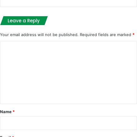
Leave a Reply
Your email address will not be published.
Required fields are marked
*
C
o
m
m
e
n
t
*
Name
*