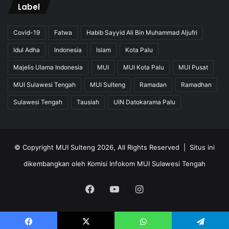
Label
Covid-19
Fatwa
Habib Sayyid Ali Bin Muhammad Aljufri
Idul Adha
Indonesia
Islam
Kota Palu
Majelis Ulama Indonesia
MUI
MUI Kota Palu
MUI Pusat
MUI Sulawesi Tengah
MUI Sulteng
Ramadan
Ramadhan
Sulawesi Tengah
Tausiah
UIN Datokarama Palu
© Copyright MUI Sulteng 2026, All Rights Reserved |
Situs ini
dikembangkan oleh Komisi Infokom MUI Sulawesi Tengah
Facebook
YouTube
Instagram