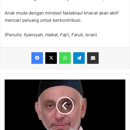
Anak muda dengan mindset fastabiqul khairat akan aktif
mencari peluang untuk berkontribusi.
(Penulis:
Ilyansyah, Haikal, Fajri, Faruk, Isran
)
Facebook
X
WhatsApp
Telegram
Share via Email
Refleksi
80
Tahun
Indonesia
Merdeka
(17
Agustus
1945-