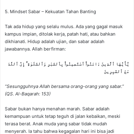
5. Mindset Sabar – Kekuatan Tahan Banting
Tak ada hidup yang selalu mulus. Ada yang gagal masuk
kampus impian, ditolak kerja, patah hati, atau bahkan
dikhianati. Hidup adalah ujian, dan sabar adalah
jawabannya. Allah berfirman:
يَٰٓأَيُّهَا ٱلَّذِينَ ءَامَنُوا۟ ٱسْتَعِينُوا۟ بِٱلصَّبْرِ وَٱلصَّلَوٰةِ ۚ إِنَّ ٱللَّهَ
مَعَ ٱلصَّٰبِرِينَ
“Sesungguhnya Allah bersama orang-orang yang sabar.”
(QS. Al-Baqarah: 153)
Sabar bukan hanya menahan marah. Sabar adalah
kemampuan untuk tetap teguh di jalan kebaikan, meski
terasa berat. Anak muda yang sabar tidak mudah
menyerah. Ia tahu bahwa kegagalan hari ini bisa jadi