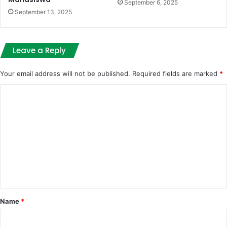
September 6, 2025
September 13, 2025
Leave a Reply
Your email address will not be published.
Required fields are marked
*
C
o
m
m
e
n
t
*
Name
*