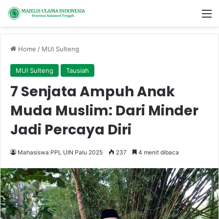
M
Home
/
MUI Sulteng
MUI Sulteng
Tausiah
7 Senjata Ampuh Anak
Muda Muslim: Dari Minder
Jadi Percaya Diri
Mahasiswa PPL UIN Palu 2025
237
4 menit dibaca