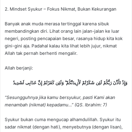
2. Mindset Syukur – Fokus Nikmat, Bukan Kekurangan
Banyak anak muda merasa tertinggal karena sibuk
membandingkan diri. Lihat orang lain jalan-jalan ke luar
negeri, posting pencapaian besar, rasanya hidup kita kok
gini-gini aja. Padahal kalau kita lihat lebih jujur, nikmat
Allah tak pernah berhenti mengalir.
Allah berjanji:
وَإِذْ تَأَذَّنَ رَبُّكُمْ لَئِن شَكَرْتُمْ لَأَزِيدَنَّكُمْ ۖ وَلَئِن كَفَرْتُمْ إِنَّ عَذَابِى لَشَدِيدٌ
“Sesungguhnya jika kamu bersyukur, pasti Kami akan
menambah (nikmat) kepadamu…” (QS. Ibrahim: 7)
Syukur bukan cuma mengucap alhamdulillah. Syukur itu
sadar nikmat (dengan hati), menyebutnya (dengan lisan),