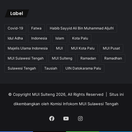
Label
Covid-19
Fatwa
Habib Sayyid Ali Bin Muhammad Aljufri
Idul Adha
Indonesia
Islam
Kota Palu
Majelis Ulama Indonesia
MUI
MUI Kota Palu
MUI Pusat
MUI Sulawesi Tengah
MUI Sulteng
Ramadan
Ramadhan
Sulawesi Tengah
Tausiah
UIN Datokarama Palu
© Copyright MUI Sulteng 2026, All Rights Reserved |
Situs ini
dikembangkan oleh Komisi Infokom MUI Sulawesi Tengah
Facebook
YouTube
Instagram