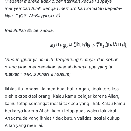
“Padahal mereka tidak diperintahkan kecuali supaya
menyembah Allah dengan memurnikan ketaatan kepada-
Nya…” (QS. Al-Bayyinah: 5)
Rasulullah ﷺ bersabda:
إِنَّمَا الأَعْمَالُ بِالنِّيَّاتِ وَإِنَّمَا لِكُلِّ امْرِئٍ مَا نَوَى
“Sesungguhnya amal itu tergantung niatnya, dan setiap
orang akan mendapatkan sesuai dengan apa yang ia
niatkan.” (HR. Bukhari & Muslim)
Ikhlas itu fondasi. Ia membuat hati ringan, tidak tersiksa
oleh ekspektasi orang. Kalau kamu belajar karena Allah,
kamu tetap semangat meski tak ada yang lihat. Kalau kamu
berkarya karena Allah, kamu tetap puas walau tak viral.
Anak muda yang ikhlas tidak butuh validasi sosial cukup
Allah yang menilai.