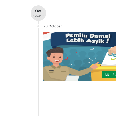
Oct
- 2024 -
26 October
MUI Su