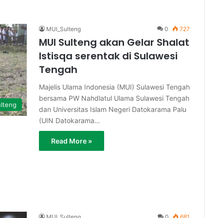
MUI_Sulteng
0
727
MUI Sulteng akan Gelar Shalat
Istisqa serentak di Sulawesi
Tengah
Majelis Ulama Indonesia (MUI) Sulawesi Tengah
bersama PW Nahdlatul Ulama Sulawesi Tengah
lteng
dan Universitas Islam Negeri Datokarama Palu
(UIN Datokarama…
Read More »
MUI_Sulteng
0
681