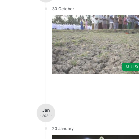
30 October
MUI Su
Jan
- 2021 -
20 January