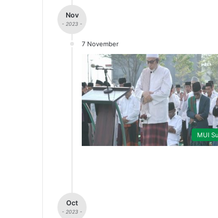
Nov
- 2023 -
7 November
MUI Su
Oct
- 2023 -