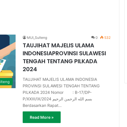
MUI_Sulteng
0
532
TAUJIHAT MAJELIS ULAMA
INDONESIAPROVINSI SULAWESI
TENGAH TENTANG PILKADA
2024
TAUJIHAT MAJELIS ULAMA INDONESIA
lteng
PROVINSI SULAWESI TENGAH TENTANG
PILKADA 2024 Nomor : B-17/DP-
P/XXIII/IX/2024 بسم الله الرحمن الرحيم
Berdasarkan Rapat…
Read More »