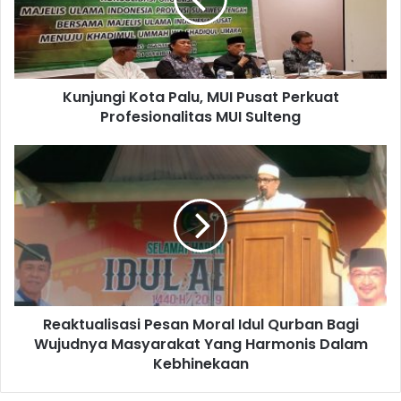
Pusat
Perkuat
Profesionalitas
MUI
Sulteng
Kunjungi Kota Palu, MUI Pusat Perkuat
Profesionalitas MUI Sulteng
Reaktualisasi
Pesan
Moral
Idul
Qurban
Bagi
Wujudnya
Masyarakat
Yang
Reaktualisasi Pesan Moral Idul Qurban Bagi
Harmonis
Dalam
Wujudnya Masyarakat Yang Harmonis Dalam
Kebhinekaan
Kebhinekaan