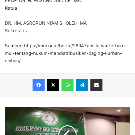
PROF. DR. H. HASANUDDIN AF., MA.
Ketua
DR. HM. ASRORUN NI’AM SHOLEH, MA
Sekretaris
Sumber: https://mui.or.id/berita/26947/ini-fatwa-terbaru-
mui-tentang-hukum-mendistribusikan-daging-kurban-
olahan/
Facebook
X
WhatsApp
Telegram
Share via Email
Kunjungi
Kota
Palu,
MUI