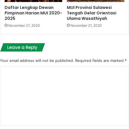
Daftar Lengkap Dewan
MUI Provinsi Sulawesi
Pimpinan Harian MUI 2020-
Tengah Gelar Orientasi
2025
Ulama Wasathiyah
November 27, 2020
November 21, 2020
Leave a Reply
Your email address will not be published.
Required fields are marked
*
C
o
m
m
e
n
t