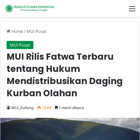
M
Home
/
MUI Pusat
MUI Pusat
MUI Rilis Fatwa Terbaru
tentang Hukum
Mendistribusikan Daging
Kurban Olahan
MUI_Sulteng
1,069
1 menit dibaca