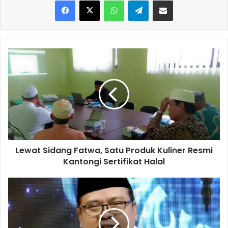
Lewat
Sidang
Fatwa,
Satu
Produk
Kuliner
Resmi
Kantongi
Sertifikat
Lewat Sidang Fatwa, Satu Produk Kuliner Resmi
Halal
Kantongi Sertifikat Halal
KHUTBAH
JUM'AT:
AMALIAH
HARIAN
UNTUK