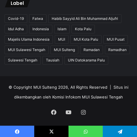
Label
Covid-19
Fatwa
Habib Sayyid Ali Bin Muhammad Aljufri
Idul Adha
Indonesia
Islam
Kota Palu
Majelis Ulama Indonesia
MUI
MUI Kota Palu
MUI Pusat
MUI Sulawesi Tengah
MUI Sulteng
Ramadan
Ramadhan
Sulawesi Tengah
Tausiah
UIN Datokarama Palu
© Copyright MUI Sulteng 2026, All Rights Reserved |
Situs ini
dikembangkan oleh Komisi Infokom MUI Sulawesi Tengah
Facebook
YouTube
Instagram