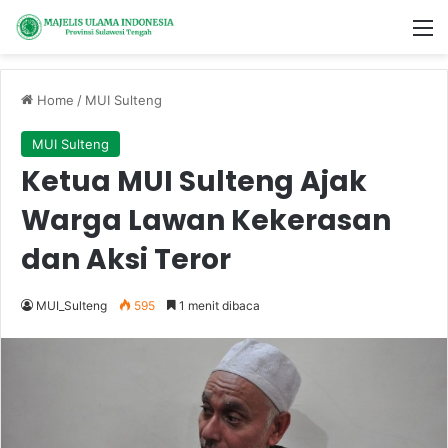
M
Home
/
MUI Sulteng
MUI Sulteng
Ketua MUI Sulteng Ajak
Warga Lawan Kekerasan
dan Aksi Teror
MUI_Sulteng
595
1 menit dibaca