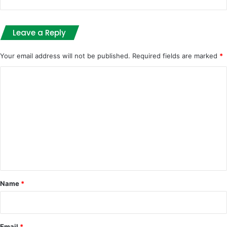
Leave a Reply
Your email address will not be published.
Required fields are marked
*
C
o
m
m
e
n
t
*
Name
*
Email
*