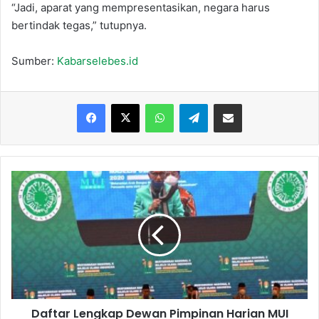
“Jadi, aparat yang mempresentasikan, negara harus
bertindak tegas,” tutupnya.
Sumber:
Kabarselebes.id
Facebook
X
WhatsApp
Telegram
Share via Email
Daftar
Lengkap
Dewan
Pimpinan
Harian
MUI
2020-
2025
Daftar Lengkap Dewan Pimpinan Harian MUI