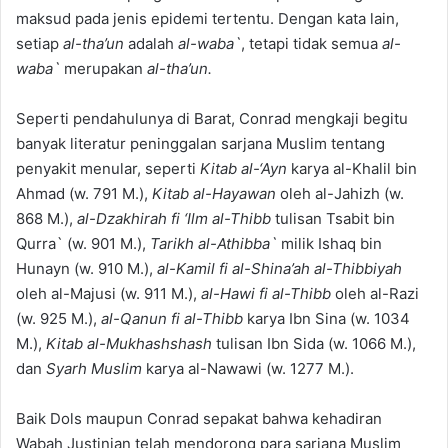
maksud pada jenis epidemi tertentu. Dengan kata lain,
setiap
al-tha’un
adalah
al-waba`
, tetapi tidak semua
al-
waba`
merupakan
al-tha’un.
Seperti pendahulunya di Barat, Conrad mengkaji begitu
banyak literatur peninggalan sarjana Muslim tentang
penyakit menular, seperti
Kitab al-‘Ayn
karya al-Khalil bin
Ahmad (w. 791 M.),
Kitab al-Hayawan
oleh al-Jahizh (w.
868 M.),
al-Dzakhirah fi ‘Ilm al-Thibb
tulisan Tsabit bin
Qurra` (w. 901 M.),
Tarikh al-Athibba`
milik Ishaq bin
Hunayn (w. 910 M.),
al-Kamil fi al-Shina’ah al-Thibbiyah
oleh al-Majusi (w. 911 M.),
al-Hawi fi al-Thibb
oleh al-Razi
(w. 925 M.),
al-Qanun fi al-Thibb
karya Ibn Sina (w. 1034
M.),
Kitab al-Mukhashshash
tulisan Ibn Sida (w. 1066 M.),
dan
Syarh Muslim
karya al-Nawawi (w. 1277 M.).
Baik Dols maupun Conrad sepakat bahwa kehadiran
Wabah Justinian telah mendorong para sarjana Muslim