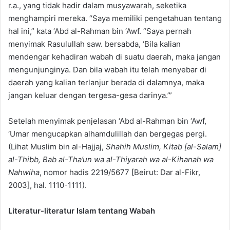
r.a., yang tidak hadir dalam musyawarah, seketika
menghampiri mereka. “Saya memiliki pengetahuan tentang
hal ini,” kata ‘Abd al-Rahman bin ‘Awf. “Saya pernah
menyimak Rasulullah saw. bersabda, ‘Bila kalian
mendengar kehadiran wabah di suatu daerah, maka jangan
mengunjunginya. Dan bila wabah itu telah menyebar di
daerah yang kalian terlanjur berada di dalamnya, maka
jangan keluar dengan tergesa-gesa darinya.’”
Setelah menyimak penjelasan ‘Abd al-Rahman bin ‘Awf,
‘Umar mengucapkan alhamdulillah dan bergegas pergi.
(Lihat Muslim bin al-Hajjaj,
Shahih Muslim, Kitab [al-Salam]
al-Thibb, Bab al-Tha’un wa al-Thiyarah wa al-Kihanah wa
Nahwiha
, nomor hadis 2219/5677 [Beirut: Dar al-Fikr,
2003], hal. 1110-1111).
Literatur-literatur Islam tentang Wabah