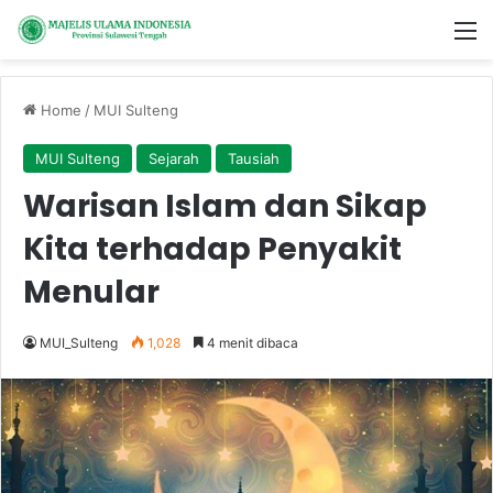
M
Home
/
MUI Sulteng
MUI Sulteng
Sejarah
Tausiah
Warisan Islam dan Sikap
Kita terhadap Penyakit
Menular
MUI_Sulteng
1,028
4 menit dibaca