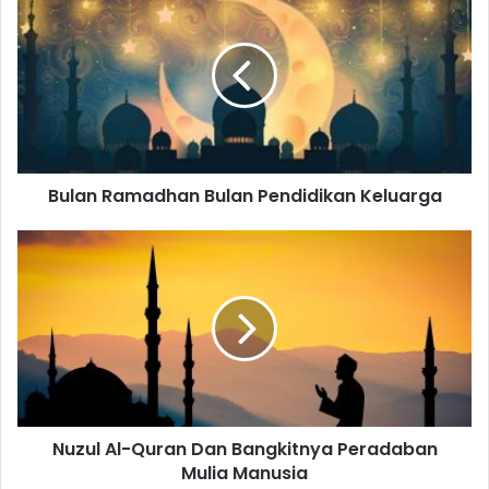
Ramadhan
Bulan
Pendidikan
Keluarga
Bulan Ramadhan Bulan Pendidikan Keluarga
Nuzul
Al-
Quran
Dan
Bangkitnya
Peradaban
Mulia
Manusia
Nuzul Al-Quran Dan Bangkitnya Peradaban
Mulia Manusia