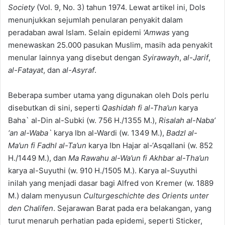
Society
(Vol. 9, No. 3) tahun 1974. Lewat artikel ini, Dols
menunjukkan sejumlah penularan penyakit dalam
peradaban awal Islam. Selain epidemi
‘Amwas
yang
menewaskan 25.000 pasukan Muslim, masih ada penyakit
menular lainnya yang disebut dengan
Syirawayh
,
al-Jarif
,
al-Fatayat
, dan
al-Asyraf
.
Beberapa sumber utama yang digunakan oleh Dols perlu
disebutkan di sini, seperti
Qashidah fi al-Tha’un
karya
Baha` al-Din al-Subki (w. 756 H./1355 M.),
Risalah al-Naba’
‘an al-Waba`
karya Ibn al-Wardi (w. 1349 M.),
Badzl al-
Ma’un fi Fadhl al-Ta’un
karya Ibn Hajar al-‘Asqallani (w. 852
H./1449 M.), dan
Ma Rawahu al-Wa’un fi Akhbar al-Tha’un
karya al-Suyuthi (w. 910 H./1505 M.). Karya al-Suyuthi
inilah yang menjadi dasar bagi Alfred von Kremer (w. 1889
M.) dalam menyusun
Culturgeschichte des Orients unter
den Chalifen
. Sejarawan Barat pada era belakangan, yang
turut menaruh perhatian pada epidemi, seperti Sticker,