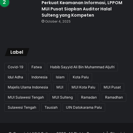
Perkuat Keamanan Informasi, LPPOM
MUI Pusat Siapkan Auditor Halal
Sulteng yang Kompeten
October 4, 2025
Label
Covid-19
Fatwa
Habib Sayyid Ali Bin Muhammad Aljufri
Idul Adha
Indonesia
Islam
Kota Palu
Majelis Ulama Indonesia
MUI
MUI Kota Palu
MUI Pusat
MUI Sulawesi Tengah
MUI Sulteng
Ramadan
Ramadhan
Sulawesi Tengah
Tausiah
UIN Datokarama Palu