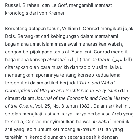
Russel, Biraben, dan Le Goff, mengambil manfaat
kronologis dari von Kremer.
Berselang delapan tahun, William I. Conrad mengikuti jejak
Dols. Berangkat dari kebingungan dalam mamahami
bagaimana umat Islam masa awal menarasikan wabah,
dengan berpijak pada tesis al-‘Asqallani, Conrad meneliti
bagaimana konsep
al-waba`
(الوباء) dan
al-tha’un
(الطاعون)
diterapkan oleh para muarikh dan tabib Muslim. Ia lalu
menuangkan laporannya tentang konsep kedua lema
tersebut di dalam artikel berjudul
Ta’un and Waba`
Conceptions of Plague and Pestilence in Early Islam
dan
dimuat dalam
Journal of the Economic and Social History
of the Orient
, Vol. 25, No. 3 tahun 1982 . Dalam artikel ini,
setelah mengkaji lusinan karya-karya berbahasa Arab yang
tersedia, Conrad menyimpulkan bahwa
al-waba`
memiliki
arti yang lebih umum ketimbang
al-tha’un
. Istilah yang
terakhir ini kerap digunakan secara spesifik dengan