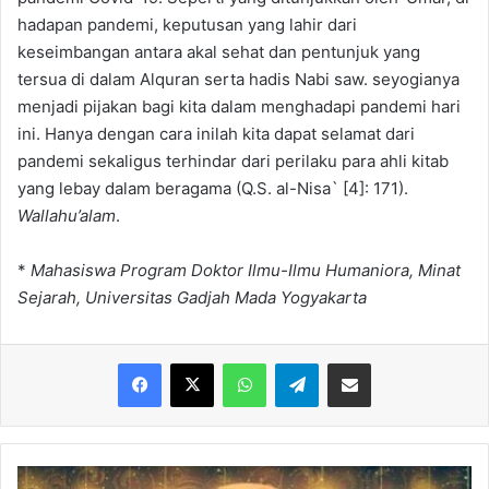
hadapan pandemi, keputusan yang lahir dari
keseimbangan antara akal sehat dan pentunjuk yang
tersua di dalam Alquran serta hadis Nabi saw. seyogianya
menjadi pijakan bagi kita dalam menghadapi pandemi hari
ini. Hanya dengan cara inilah kita dapat selamat dari
pandemi sekaligus terhindar dari perilaku para ahli kitab
yang lebay dalam beragama (Q.S. al-Nisa` [4]: 171).
Wallahu’alam
.
*
Mahasiswa Program Doktor Ilmu-Ilmu Humaniora, Minat
Sejarah, Universitas Gadjah Mada Yogyakarta
Facebook
X
WhatsApp
Telegram
Share via Email
Bulan