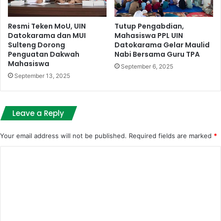
Resmi Teken MoU, UIN
Tutup Pengabdian,
Datokarama dan MUI
Mahasiswa PPL UIN
Sulteng Dorong
Datokarama Gelar Maulid
Penguatan Dakwah
Nabi Bersama Guru TPA
Mahasiswa
September 6, 2025
September 13, 2025
Leave a Reply
Your email address will not be published.
Required fields are marked
*
C
o
m
m
e