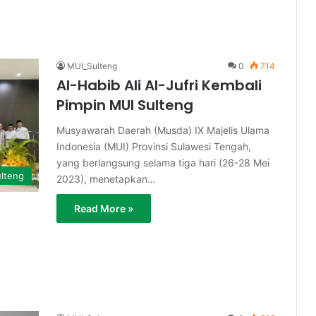
MUI_Sulteng
0
714
Al-Habib Ali Al-Jufri Kembali
Pimpin MUI Sulteng
Musyawarah Daerah (Musda) IX Majelis Ulama
Indonesia (MUI) Provinsi Sulawesi Tengah,
yang berlangsung selama tiga hari (26-28 Mei
lteng
2023), menetapkan…
Read More »