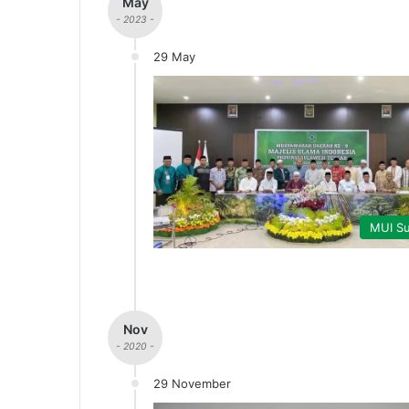
May
- 2023 -
29 May
MUI Su
Nov
- 2020 -
29 November