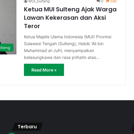
MUI_Sulteng
0
595
Ketua MUI Sulteng Ajak Warga
Lawan Kekerasan dan Aksi
Teror
Ketua Majelis Ulama Indonesia (MUI) Provinsi
Sulawesi Tengah (Sulteng), Habib ‘Ali bin
lteng
Muhammad al-Jufri, menyampaikan
belasungkawa dan rasa prihatin atas…
Read More »
Terbaru