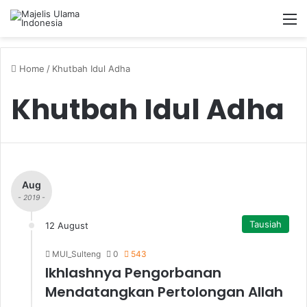
M
Home
/
Khutbah Idul Adha
Khutbah Idul Adha
Aug
- 2019 -
Tausiah
12 August
MUI_Sulteng
0
543
Ikhlashnya Pengorbanan
Mendatangkan Pertolongan Allah