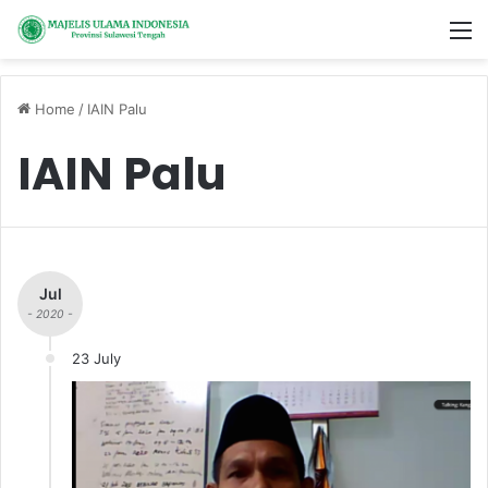
M
Home
/
IAIN Palu
IAIN Palu
Jul
- 2020 -
23 July