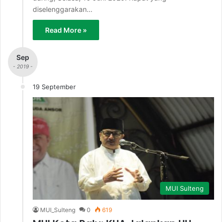
diselenggarakan…
Read More »
Sep
- 2019 -
19 September
MUI Sulteng
MUI_Sulteng
0
619