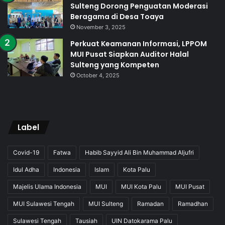
Sulteng Dorong Penguatan Moderasi
Beragama di Desa Toaya
November 3, 2025
Perkuat Keamanan Informasi, LPPOM
MUI Pusat Siapkan Auditor Halal
Sulteng yang Kompeten
October 4, 2025
Label
Covid-19
Fatwa
Habib Sayyid Ali Bin Muhammad Aljufri
Idul Adha
Indonesia
Islam
Kota Palu
Majelis Ulama Indonesia
MUI
MUI Kota Palu
MUI Pusat
MUI Sulawesi Tengah
MUI Sulteng
Ramadan
Ramadhan
Sulawesi Tengah
Tausiah
UIN Datokarama Palu