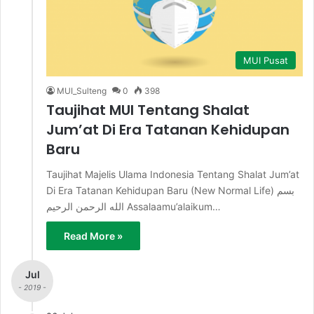
MUI Pusat
MUI_Sulteng
0
398
Taujihat MUI Tentang Shalat
Jum’at Di Era Tatanan Kehidupan
Baru
Taujihat Majelis Ulama Indonesia Tentang Shalat Jum’at
Di Era Tatanan Kehidupan Baru (New Normal Life) بسم
الله الرحمن الرحيم Assalaamu’alaikum…
Read More »
Jul
- 2019 -