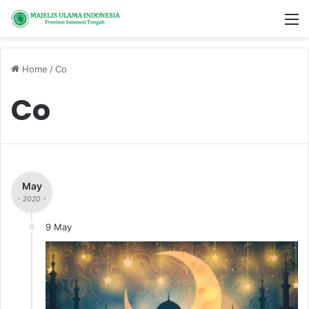
M
Home
/
Co
Co
May
- 2020 -
9 May