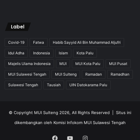
Label
Covid-19
Fatwa
Habib Sayyid Ali Bin Muhammad Aljufri
Idul Adha
Indonesia
Islam
Kota Palu
Majelis Ulama Indonesia
MUI
MUI Kota Palu
MUI Pusat
MUI Sulawesi Tengah
MUI Sulteng
Ramadan
Ramadhan
Sulawesi Tengah
Tausiah
UIN Datokarama Palu
© Copyright MUI Sulteng 2026, All Rights Reserved |
Situs ini
dikembangkan oleh Komisi Infokom MUI Sulawesi Tengah
Facebook
YouTube
Instagram