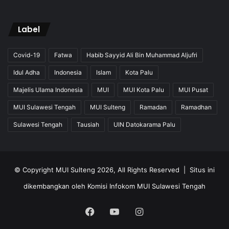
Label
Covid-19
Fatwa
Habib Sayyid Ali Bin Muhammad Aljufri
Idul Adha
Indonesia
Islam
Kota Palu
Majelis Ulama Indonesia
MUI
MUI Kota Palu
MUI Pusat
MUI Sulawesi Tengah
MUI Sulteng
Ramadan
Ramadhan
Sulawesi Tengah
Tausiah
UIN Datokarama Palu
© Copyright MUI Sulteng 2026, All Rights Reserved |
Situs ini
dikembangkan oleh Komisi Infokom MUI Sulawesi Tengah
Facebook
YouTube
Instagram